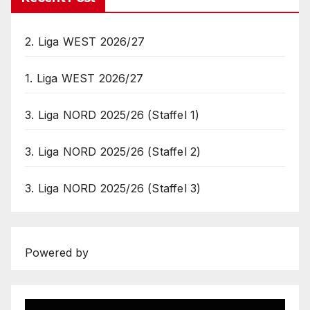
2. Liga WEST 2026/27
1. Liga WEST 2026/27
3. Liga NORD 2025/26 (Staffel 1)
3. Liga NORD 2025/26 (Staffel 2)
3. Liga NORD 2025/26 (Staffel 3)
Powered by