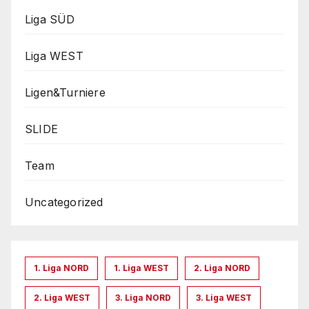
Liga SÜD
Liga WEST
Ligen&Turniere
SLIDE
Team
Uncategorized
1. Liga NORD
1. Liga WEST
2. Liga NORD
2. Liga WEST
3. Liga NORD
3. Liga WEST