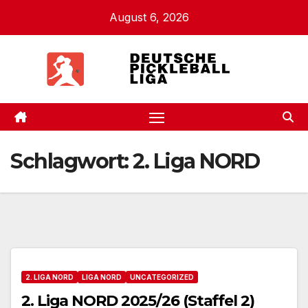
Zum
August 6, 2026
Inhalt
springen
.
Schlagwort:
2. Liga NORD
2. LIGA NORD
LIGA NORD
UNCATEGORIZED
2. Liga NORD 2025/26 (Staffel 2)