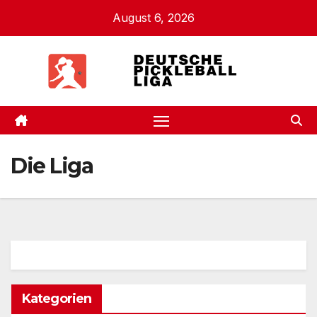
August 6, 2026
.
Die Liga
Kategorien