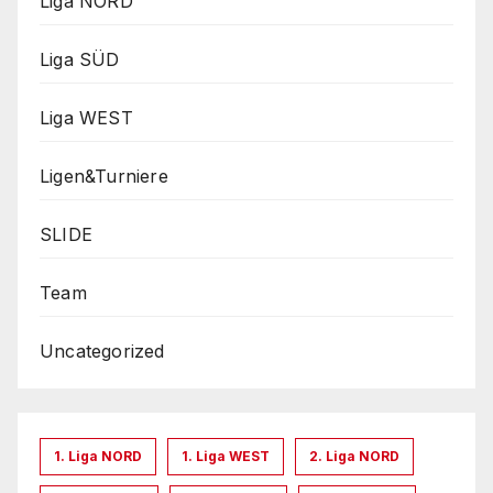
Liga NORD
Liga SÜD
Liga WEST
Ligen&Turniere
SLIDE
Team
Uncategorized
1. Liga NORD
1. Liga WEST
2. Liga NORD