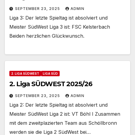
SEPTEMBER 23, 2025
ADMIN
Liga 3: Der letzte Spieltag ist absolviert und
Meister SüdWest Liga 3 ist: FSC Kelsterbach
Beiden herzlichen Glückwunsch.
2. LIGA SÜDWEST
LIGA SÜD
2. Liga SÜDWEST 2025/26
SEPTEMBER 23, 2025
ADMIN
Liga 2: Der letzte Spieltag ist absolviert und
Meister SüdWest Liga 2 ist: VT Böhl I Zusammen
mit dem zweitplazierten Team aus Schöllbronn
werden sie die Liga 2 SüdWest bei…