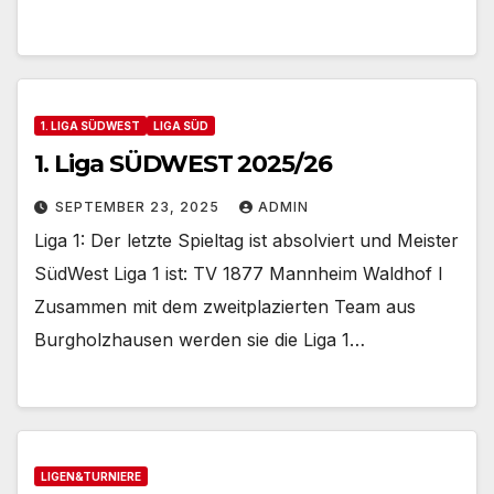
1. LIGA SÜDWEST
LIGA SÜD
1. Liga SÜDWEST 2025/26
SEPTEMBER 23, 2025
ADMIN
Liga 1: Der letzte Spieltag ist absolviert und Meister
SüdWest Liga 1 ist: TV 1877 Mannheim Waldhof I
Zusammen mit dem zweitplazierten Team aus
Burgholzhausen werden sie die Liga 1…
LIGEN&TURNIERE