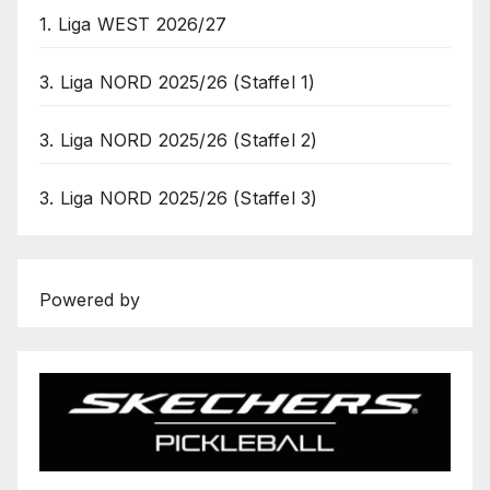
1. Liga WEST 2026/27
3. Liga NORD 2025/26 (Staffel 1)
3. Liga NORD 2025/26 (Staffel 2)
3. Liga NORD 2025/26 (Staffel 3)
Powered by