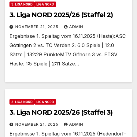
3. LIGA NORD
LIGA NORD
3. Liga NORD 2025/26 (Staffel 2)
NOVEMBER 21, 2025
ADMIN
Ergebnisse 1. Spieltag vom 16.11.2025 (Haste):ASC
Göttingen 2 vs. TC Verden 2: 6:0 Spiele | 12:0
Sätze | 132:29 PunkteMTV Gifhorn 3 vs. ETSV
Haste: 1:5 Spiele | 2:11 Sätze…
3. LIGA NORD
LIGA NORD
3. Liga NORD 2025/26 (Staffel 3)
NOVEMBER 21, 2025
ADMIN
Ergebnisse 1. Spieltag vom 16.11.2025 (Hedendorf-