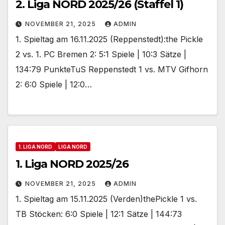
2. Liga NORD 2025/26 (Staffel 1)
NOVEMBER 21, 2025
ADMIN
1. Spieltag am 16.11.2025 (Reppenstedt):the Pickle
2 vs. 1. PC Bremen 2: 5:1 Spiele | 10:3 Sätze |
134:79 PunkteTuS Reppenstedt 1 vs. MTV Gifhorn
2: 6:0 Spiele | 12:0…
1. LIGA NORD
LIGA NORD
1. Liga NORD 2025/26
NOVEMBER 21, 2025
ADMIN
1. Spieltag am 15.11.2025 (Verden)thePickle 1 vs.
TB Stöcken: 6:0 Spiele | 12:1 Sätze | 144:73