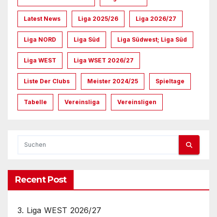
Latest News
Liga 2025/26
Liga 2026/27
Liga NORD
Liga Süd
Liga Südwest; Liga Süd
Liga WEST
Liga WSET 2026/27
Liste Der Clubs
Meister 2024/25
Spieltage
Tabelle
Vereinsliga
Vereinsligen
Recent Post
3. Liga WEST 2026/27