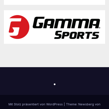
.
Mit Stolz präsentiert von WordPress
|
Theme:
Newsberg
von