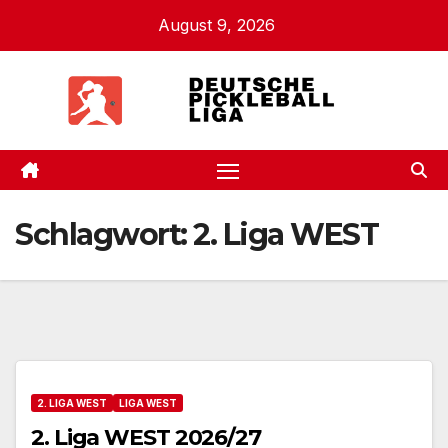
Zum
August 9, 2026
Inhalt
springen
.
Schlagwort:
2. Liga WEST
2. LIGA WEST
LIGA WEST
2. Liga WEST 2026/27