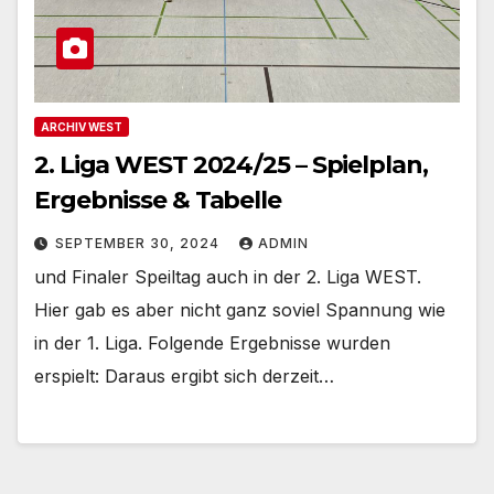
ARCHIV WEST
2. Liga WEST 2024/25 – Spielplan,
Ergebnisse & Tabelle
SEPTEMBER 30, 2024
ADMIN
und Finaler Speiltag auch in der 2. Liga WEST.
Hier gab es aber nicht ganz soviel Spannung wie
in der 1. Liga. Folgende Ergebnisse wurden
erspielt: Daraus ergibt sich derzeit…