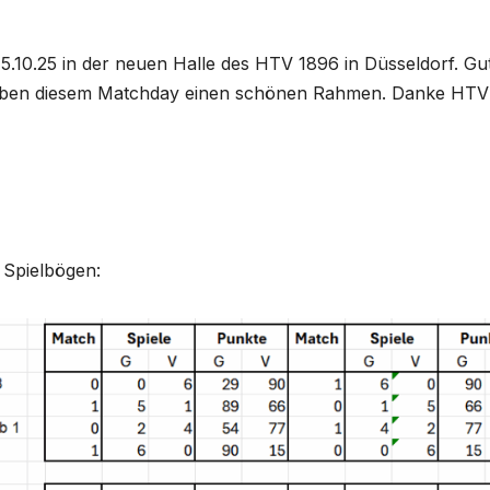
.10.25 in der neuen Halle des HTV 1896 in Düsseldorf. Gu
g gaben diesem Matchday einen schönen Rahmen. Danke HTV
 Spielbögen: