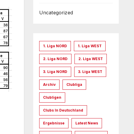
Uncategorized
1. Liga NORD
1. Liga WEST
2. Liga NORD
2. Liga WEST
3. Liga NORD
3. Liga WEST
Archiv
Clubliga
Clubligen
Clubs In Deutschland
Ergebnisse
Latest News