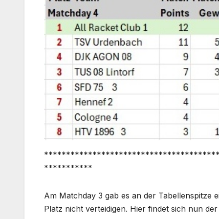
***************************************
***********
Am Matchday 3 gab es an der Tabellenspitze 
Platz nicht verteidigen. Hier findet sich nun 