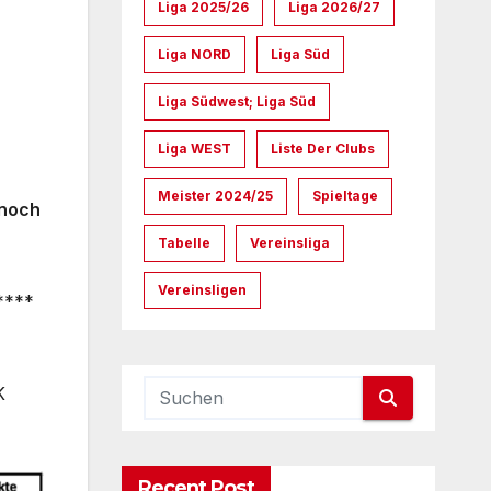
Liga 2025/26
Liga 2026/27
Liga NORD
Liga Süd
Liga Südwest; Liga Süd
Liga WEST
Liste Der Clubs
Meister 2024/25
Spieltage
 noch
Tabelle
Vereinsliga
Vereinsligen
****
K
Recent Post