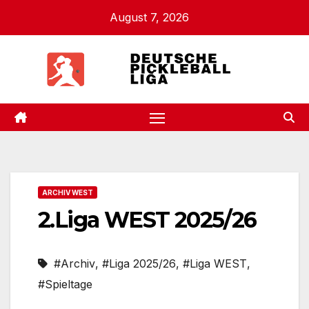
Zum
August 7, 2026
Inhalt
springen
.
ARCHIV WEST
2.Liga WEST 2025/26
#Archiv
,
#Liga 2025/26
,
#Liga WEST
,
#Spieltage