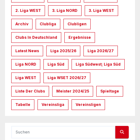
2. Liga WEST
3. Liga NORD
3. Liga WEST
Archiv
Clubliga
Clubligen
Clubs In Deutschland
Ergebnisse
Latest News
Liga 2025/26
Liga 2026/27
Liga NORD
Liga Süd
Liga Südwest; Liga Süd
Liga WEST
Liga WSET 2026/27
Liste Der Clubs
Meister 2024/25
Spieltage
Tabelle
Vereinsliga
Vereinsligen