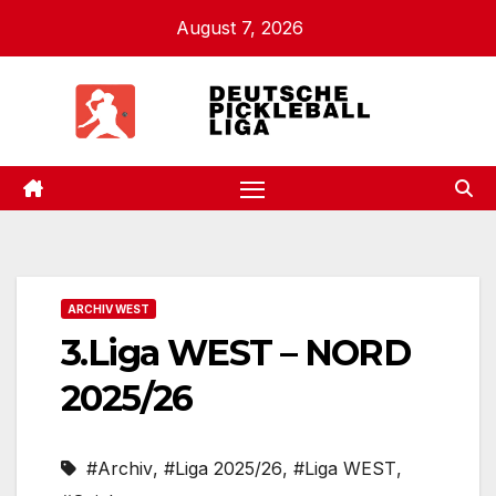
Zum
August 7, 2026
Inhalt
springen
.
ARCHIV WEST
3.Liga WEST – NORD
2025/26
#Archiv
,
#Liga 2025/26
,
#Liga WEST
,