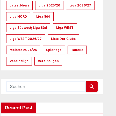
Latest News
Liga 2025/26
Liga 2026/27
Liga NORD
Liga Süd
Liga Südwest; Liga Süd
Liga WEST
Liga WSET 2026/27
Liste Der Clubs
Meister 2024/25
Spieltage
Tabelle
Vereinsliga
Vereinsligen
Recent Post