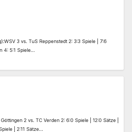
g):WSV 3 vs. TuS Reppenstedt 2: 3:3 Spiele | 7:6
n 4: 5:1 Spiele…
Göttingen 2 vs. TC Verden 2: 6:0 Spiele | 12:0 Sätze |
piele | 2:11 Sätze…