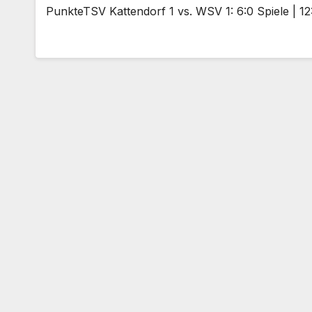
PunkteTSV Kattendorf 1 vs. WSV 1: 6:0 Spiele | 12