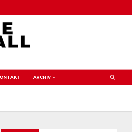
ONTAKT
ARCHIV