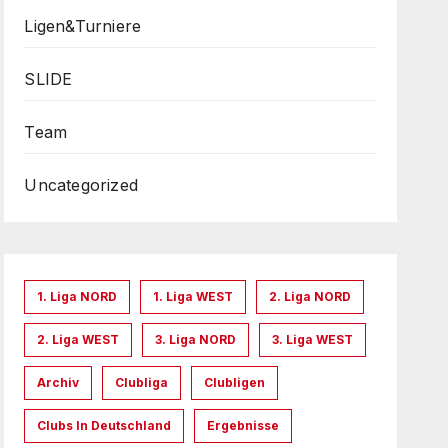
Ligen&Turniere
SLIDE
Team
Uncategorized
1. Liga NORD
1. Liga WEST
2. Liga NORD
2. Liga WEST
3. Liga NORD
3. Liga WEST
Archiv
Clubliga
Clubligen
Clubs In Deutschland
Ergebnisse