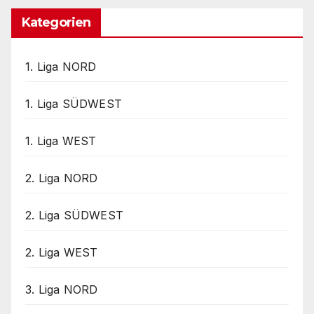
Kategorien
1. Liga NORD
1. Liga SÜDWEST
1. Liga WEST
2. Liga NORD
2. Liga SÜDWEST
2. Liga WEST
3. Liga NORD