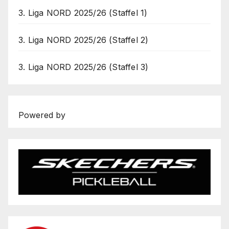
3. Liga NORD 2025/26 (Staffel 1)
3. Liga NORD 2025/26 (Staffel 2)
3. Liga NORD 2025/26 (Staffel 3)
Powered by