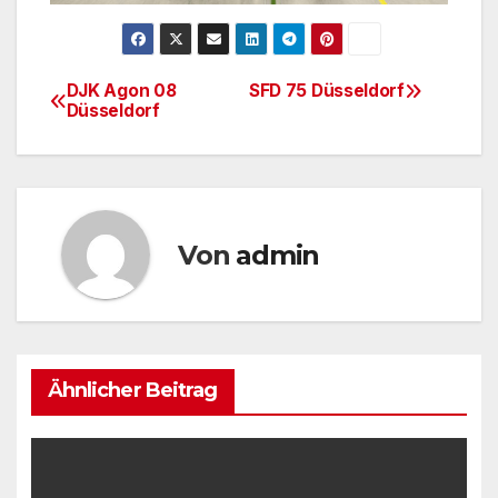
DJK Agon 08
SFD 75 Düsseldorf
Beitrags-
Düsseldorf
Navigation
Von
admin
Ähnlicher Beitrag