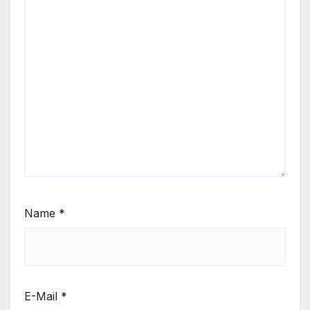
Name
*
E-Mail
*