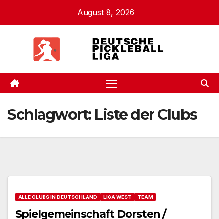
Zum
August 8, 2026
Inhalt
springen
.
Schlagwort:
Liste der Clubs
ALLE CLUBS IN DEUTSCHLAND
LIGA WEST
TEAM
Spielgemeinschaft Dorsten /