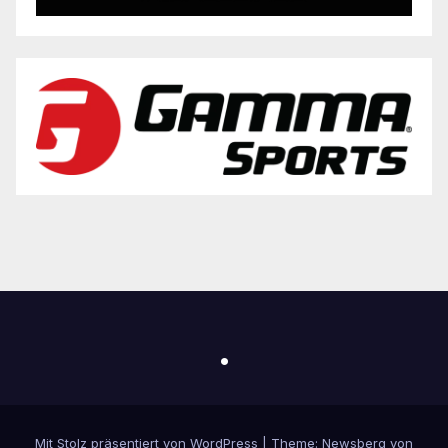
.
Mit Stolz präsentiert von WordPress
|
Theme:
Newsberg
von