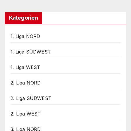
der
Beiträge
Kategorien
1. Liga NORD
1. Liga SÜDWEST
1. Liga WEST
2. Liga NORD
2. Liga SÜDWEST
2. Liga WEST
3. Liga NORD