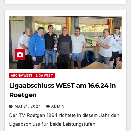
ARCHIV WEST
LIGA WEST
Ligaabschluss WEST am 16.6.24 in
Roetgen
MAI 21, 2024
ADMIN
Der TV Roetgen 1894 richtete in diesem Jahr den
Ligaabschluss für beide Leistungstufen