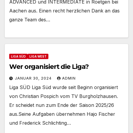
ADVANCED und INTERMEDIATE in Roetgen bei
Aachen aus. Einen recht herzlichen Dank an das
ganze Team des…
LIGA SÜD
LIGA WEST
Wer organisiert die Liga?
JANUAR 30, 2024
ADMIN
Liga SÜD Liga Süd wurde seit Beginn organisiert
von Christian Pospich vom TV Burgholzhausen.
Er scheidet nun zum Ende der Saison 2025/26
aus.Seine Aufgaben übernehmen Hajo Fischer
und Frederick Schlichting…