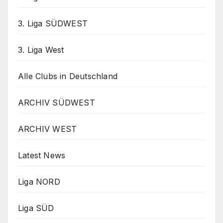
3. Liga SÜDWEST
3. Liga West
Alle Clubs in Deutschland
ARCHIV SÜDWEST
ARCHIV WEST
Latest News
Liga NORD
Liga SÜD