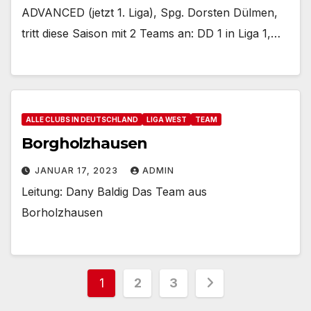
ADVANCED (jetzt 1. Liga), Spg. Dorsten Dülmen,
tritt diese Saison mit 2 Teams an: DD 1 in Liga 1,…
ALLE CLUBS IN DEUTSCHLAND
LIGA WEST
TEAM
Borgholzhausen
JANUAR 17, 2023
ADMIN
Leitung: Dany Baldig Das Team aus
Borholzhausen
Seitennummerierung
1
2
3