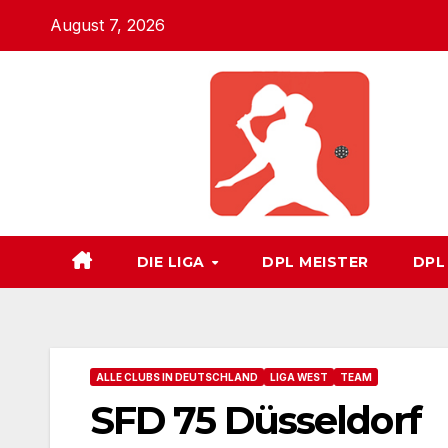
Zum
August 7, 2026
Inhalt
springen
.
DIE LIGA
DPL MEISTER
DPL
ALLE CLUBS IN DEUTSCHLAND
LIGA WEST
TEAM
SFD 75 Düsseldorf