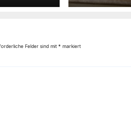
forderliche Felder sind mit
*
markiert