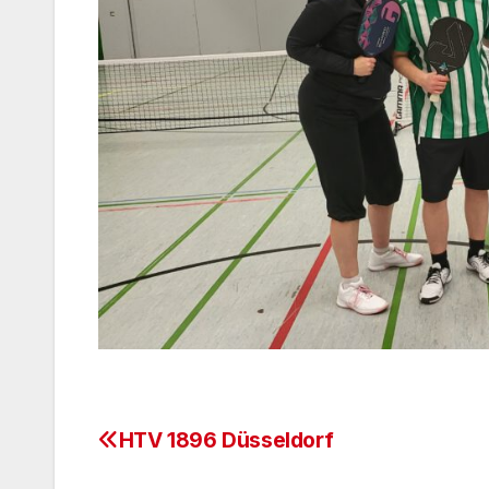
HTV 1896 Düsseldorf
Beitrags-