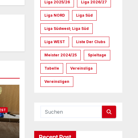
Liga 2025/26
Liga 2026/27
Liga NORD
Liga Süd
Liga Südwest; Liga Süd
Liga WEST
Liste Der Clubs
Meister 2024/25
Spieltage
Tabelle
Vereinsliga
Vereinsligen
EST
Recent Post