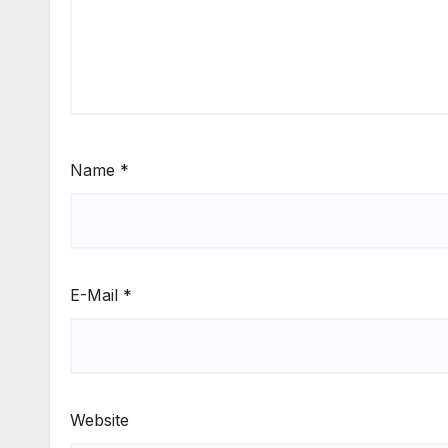
Name
*
E-Mail
*
Website