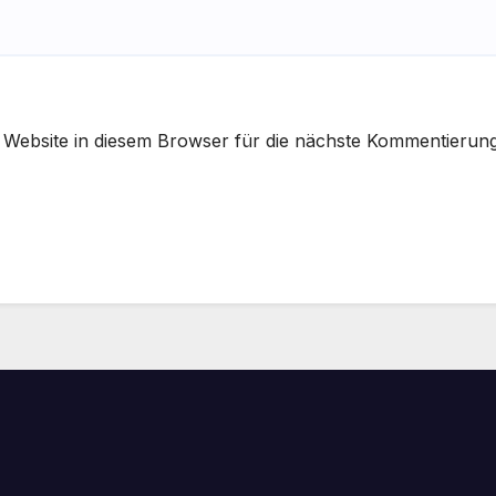
Website in diesem Browser für die nächste Kommentierun