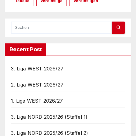
Tabelle
Vereinsliga
Vereinsligen
Recent Post
3. Liga WEST 2026/27
2. Liga WEST 2026/27
1. Liga WEST 2026/27
3. Liga NORD 2025/26 (Staffel 1)
3. Liga NORD 2025/26 (Staffel 2)