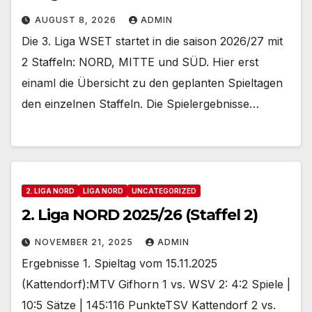
AUGUST 8, 2026
ADMIN
Die 3. Liga WSET startet in die saison 2026/27 mit
2 Staffeln: NORD, MITTE und SÜD. Hier erst
einaml die Übersicht zu den geplanten Spieltagen
den einzelnen Staffeln. Die Spielergebnisse…
2. LIGA NORD
LIGA NORD
UNCATEGORIZED
2. Liga NORD 2025/26 (Staffel 2)
NOVEMBER 21, 2025
ADMIN
Ergebnisse 1. Spieltag vom 15.11.2025
(Kattendorf):MTV Gifhorn 1 vs. WSV 2: 4:2 Spiele |
10:5 Sätze | 145:116 PunkteTSV Kattendorf 2 vs.