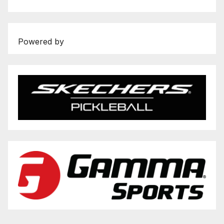
Powered by