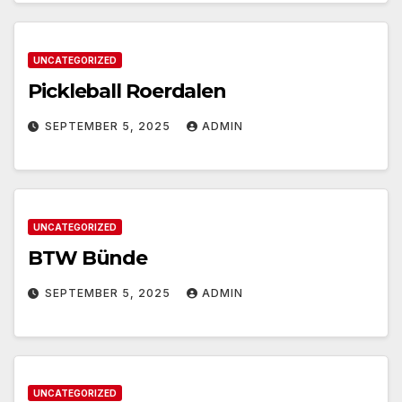
UNCATEGORIZED
Pickleball Roerdalen
SEPTEMBER 5, 2025
ADMIN
UNCATEGORIZED
BTW Bünde
SEPTEMBER 5, 2025
ADMIN
UNCATEGORIZED