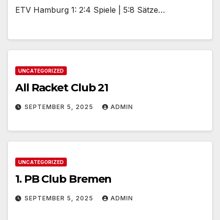
ETV Hamburg 1: 2:4 Spiele | 5:8 Sätze…
UNCATEGORIZED
All Racket Club 21
SEPTEMBER 5, 2025
ADMIN
UNCATEGORIZED
1. PB Club Bremen
SEPTEMBER 5, 2025
ADMIN