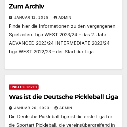
Zum Archiv
JANUAR 12, 2025
ADMIN
Finde hier die Informationen zu den vergangenen
Spielzeiten. Liga WEST 2023/24 – das 2. Jahr
ADVANCED 2023/24 INTERMEDIATE 2023/24
Liga WEST 2022/23 – der Start der Liga
UNCATEGORIZED
Was ist die Deutsche Pickleball Liga
JANUAR 20, 2023
ADMIN
Die Deutsche Pickleball Liga ist die erste Liga für
die Sportart Pickleball, die vereinsübergreifend in