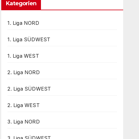
Kategorien
1. Liga NORD
1. Liga SÜDWEST
1. Liga WEST
2. Liga NORD
2. Liga SÜDWEST
2. Liga WEST
3. Liga NORD
3. Liga SÜDWEST