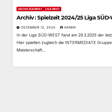
ARCHIV SÜDWEST
LIGA WEST
Archiv : Spielzeit 2024/25 Liga SÜ
DEZEMBER 12, 2024
ADMIN
In der Liga SÜD-WEST fand am 29.3.2025 der letzt
Hier spielten zugleich die INTERMEDIATE Grupp
Meisterschaft…