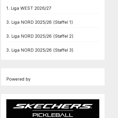
1. Liga WEST 2026/27
3. Liga NORD 2025/26 (Staffel 1)
3. Liga NORD 2025/26 (Staffel 2)
3. Liga NORD 2025/26 (Staffel 3)
Powered by