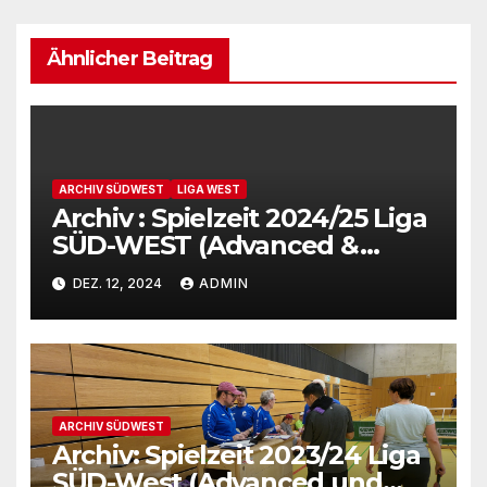
Ähnlicher Beitrag
ARCHIV SÜDWEST
LIGA WEST
Archiv : Spielzeit 2024/25 Liga
SÜD-WEST (Advanced &
Intermediate)
DEZ. 12, 2024
ADMIN
ARCHIV SÜDWEST
Archiv: Spielzeit 2023/24 Liga
SÜD-West (Advanced und