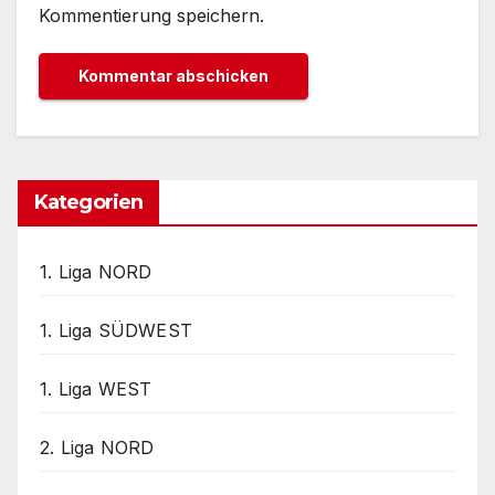
Kommentierung speichern.
Kategorien
1. Liga NORD
1. Liga SÜDWEST
1. Liga WEST
2. Liga NORD