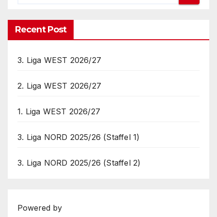
Recent Post
3. Liga WEST 2026/27
2. Liga WEST 2026/27
1. Liga WEST 2026/27
3. Liga NORD 2025/26 (Staffel 1)
3. Liga NORD 2025/26 (Staffel 2)
Powered by