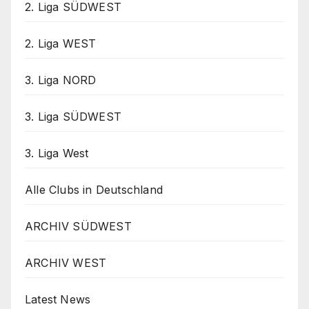
2. Liga SÜDWEST
2. Liga WEST
3. Liga NORD
3. Liga SÜDWEST
3. Liga West
Alle Clubs in Deutschland
ARCHIV SÜDWEST
ARCHIV WEST
Latest News