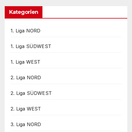
Kategorien
1. Liga NORD
1. Liga SÜDWEST
1. Liga WEST
2. Liga NORD
2. Liga SÜDWEST
2. Liga WEST
3. Liga NORD