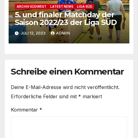
ARCHIV SÜDWEST
LATEST NEWS
LIGA SÜD
5. und finaler Matchday der
Saison 2022/23 der Liga SÜD
JULI 12, 2023
ADMIN
Schreibe einen Kommentar
Deine E-Mail-Adresse wird nicht veröffentlicht.
Erforderliche Felder sind mit
*
markiert
Kommentar
*