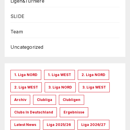
Ligen&Turniere
SLIDE
Team
Uncategorized
1. Liga NORD
1. Liga WEST
2. Liga NORD
2. Liga WEST
3. Liga NORD
3. Liga WEST
Archiv
Clubliga
Clubligen
Clubs In Deutschland
Ergebnisse
Latest News
Liga 2025/26
Liga 2026/27