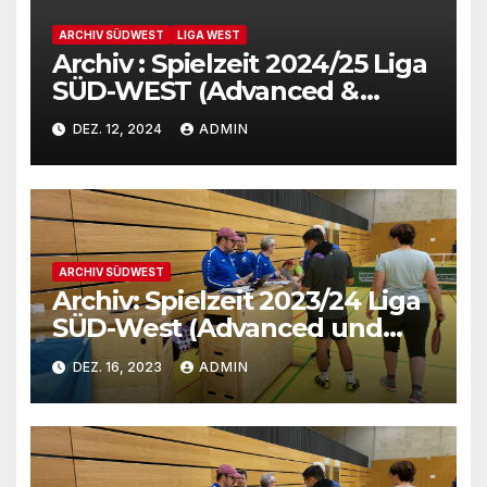
ARCHIV SÜDWEST
LIGA WEST
Archiv : Spielzeit 2024/25 Liga
SÜD-WEST (Advanced &
Intermediate)
DEZ. 12, 2024
ADMIN
ARCHIV SÜDWEST
Archiv: Spielzeit 2023/24 Liga
SÜD-West (Advanced und
Intermediate):
DEZ. 16, 2023
ADMIN