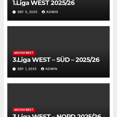
1.Liga WEST 2025/26
SEP. 5, 2025
ADMIN
ARCHIV WEST
3.Liga WEST – SÜD – 2025/26
SEP. 1, 2025
ADMIN
ARCHIV WEST
3.Liga WEST – NORD 2025/26