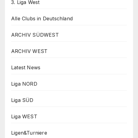
3. Liga West
Alle Clubs in Deutschland
ARCHIV SÜDWEST
ARCHIV WEST
Latest News
Liga NORD
Liga SÜD
Liga WEST
Ligen&Turniere