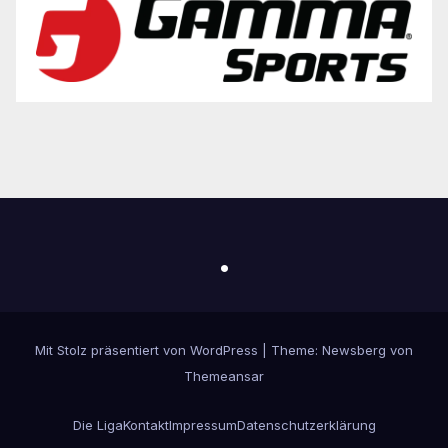
.
Mit Stolz präsentiert von WordPress
|
Theme:
Newsberg
von
Themeansar
Die Liga
Kontakt
Impressum
Datenschutzerklärung