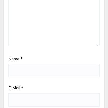
Name
*
E-Mail
*