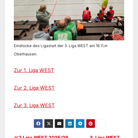
Eindrücke des Ligastart der 3. Liga WEST am 16.11.in
Oberhausen.
Zur 1. Liga WEST
Zur 2. Liga WEST
Zur 3. Liga WEST
2.Liga WEST 2025/26
3. Liga WEST