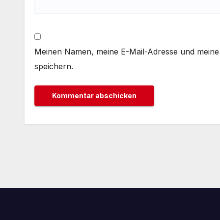
Meinen Namen, meine E-Mail-Adresse und meine 
speichern.
.