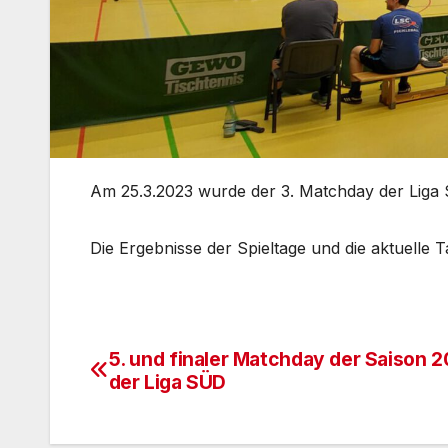
Am 25.3.2023 wurde der 3. Matchday der Liga 
Die Ergebnisse der Spieltage und die aktuelle Ta
5. und finaler Matchday der Saison 
Beitrags-
der Liga SÜD
Navigation