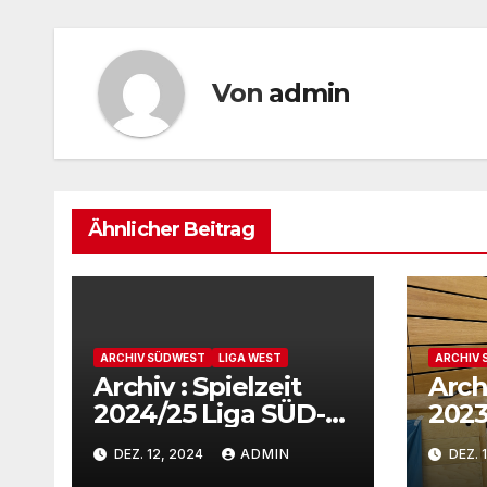
Von
admin
Ähnlicher Beitrag
ARCHIV SÜDWEST
LIGA WEST
ARCHIV
Archiv : Spielzeit
Arch
2024/25 Liga SÜD-
2023
WEST (Advanced &
Wes
DEZ. 12, 2024
ADMIN
DEZ. 
Intermediate)
und 