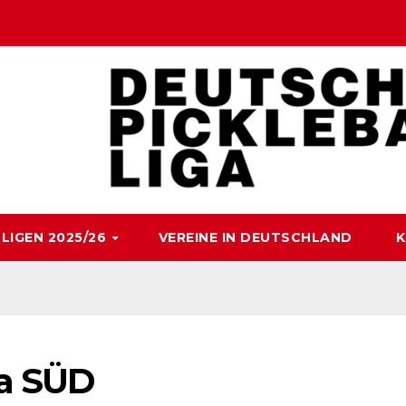
 LIGEN 2025/26
VEREINE IN DEUTSCHLAND
K
ga SÜD