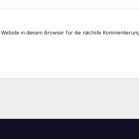
Website in diesem Browser für die nächste Kommentierun