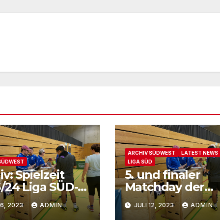
ARCHIV SÜDWEST
LATEST NEWS
 SÜDWEST
LIGA SÜD
iv: Spielzeit
5. und finaler
/24 Liga SÜD-
Matchday der
t (Advanced
Saison 2022/23 
16, 2023
ADMIN
JULI 12, 2023
ADMIN
Intermediate):
Liga SÜD