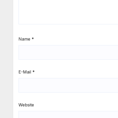
Name
*
E-Mail
*
Website