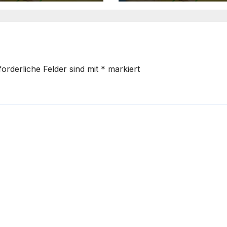
forderliche Felder sind mit
*
markiert